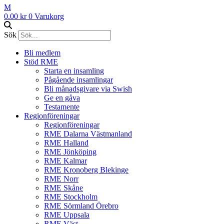
M
0.00
kr
0
Varukorg
Sök
Bli medlem
Stöd RME
Starta en insamling
Pågående insamlingar
Bli månadsgivare via Swish
Ge en gåva
Testamente
Regionföreningar
Regionföreningar
RME Dalarna Västmanland
RME Halland
RME Jönköping
RME Kalmar
RME Kronoberg Blekinge
RME Norr
RME Skåne
RME Stockholm
RME Sörmland Örebro
RME Uppsala
RME Väst