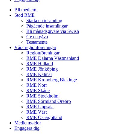
Bli medlem
Stöd RME
Starta en insamling
Pågående insamlingar
Bli månadsgivare via Swish
Ge en gåva
Testamente
Våra regionföreningar
Regionföreningar
RME Dalarna Västmanland
RME Halland
RME Jönköping
RME Kalmar
RME Kronoberg Blekinge
RME Norr
RME Skåne
RME Stockholm
RME Sörmland Örebro
RME Uppsala
RME Väst
RME Östergötland
Medlemssidor
Engagera dig