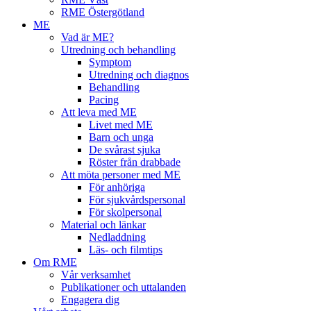
RME Östergötland
ME
Vad är ME?
Utredning och behandling
Symptom
Utredning och diagnos
Behandling
Pacing
Att leva med ME
Livet med ME
Barn och unga
De svårast sjuka
Röster från drabbade
Att möta personer med ME
För anhöriga
För sjukvårdspersonal
För skolpersonal
Material och länkar
Nedladdning
Läs- och filmtips
Om RME
Vår verksamhet
Publikationer och uttalanden
Engagera dig