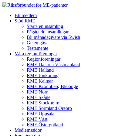
Hoppa
till
Bli medlem
innehåll
Stöd RME
Starta en insamling
Pågående insamlingar
Bli månadsgivare via Swish
Ge en gåva
Testamente
Våra regionföreningar
Regionföreningar
RME Dalarna Västmanland
RME Halland
RME Jönköping
RME Kalmar
RME Kronoberg Blekinge
RME Norr
RME Skåne
RME Stockholm
RME Sörmland Örebro
RME Uppsala
RME Väst
RME Östergötland
Medlemssidor
Engagera dig