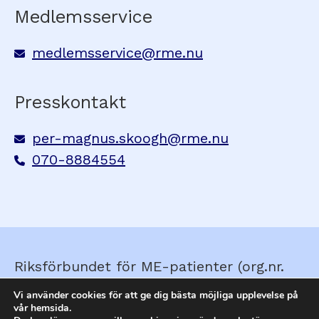
Medlemsservice
medlemsservice@rme.nu
Presskontakt
per-magnus.skoogh@rme.nu
070-8884554
Riksförbundet för ME-patienter (org.nr.
857210-0579) © Skapad av
Ella&Sigrid
Vi använder cookies för att ge dig bästa möjliga upplevelse på
vår hemsida.