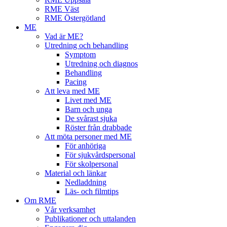
RME Väst
RME Östergötland
ME
Vad är ME?
Utredning och behandling
Symptom
Utredning och diagnos
Behandling
Pacing
Att leva med ME
Livet med ME
Barn och unga
De svårast sjuka
Röster från drabbade
Att möta personer med ME
För anhöriga
För sjukvårdspersonal
För skolpersonal
Material och länkar
Nedladdning
Läs- och filmtips
Om RME
Vår verksamhet
Publikationer och uttalanden