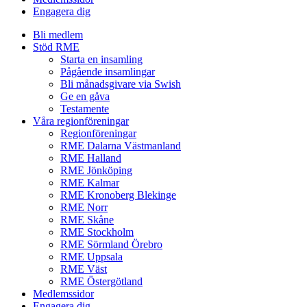
Engagera dig
Bli medlem
Stöd RME
Starta en insamling
Pågående insamlingar
Bli månadsgivare via Swish
Ge en gåva
Testamente
Våra regionföreningar
Regionföreningar
RME Dalarna Västmanland
RME Halland
RME Jönköping
RME Kalmar
RME Kronoberg Blekinge
RME Norr
RME Skåne
RME Stockholm
RME Sörmland Örebro
RME Uppsala
RME Väst
RME Östergötland
Medlemssidor
Engagera dig