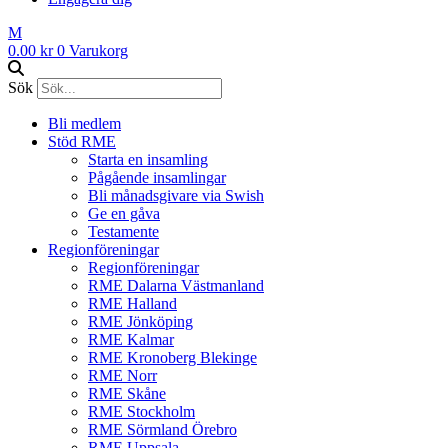
M
0.00
kr
0
Varukorg
Sök
Bli medlem
Stöd RME
Starta en insamling
Pågående insamlingar
Bli månadsgivare via Swish
Ge en gåva
Testamente
Regionföreningar
Regionföreningar
RME Dalarna Västmanland
RME Halland
RME Jönköping
RME Kalmar
RME Kronoberg Blekinge
RME Norr
RME Skåne
RME Stockholm
RME Sörmland Örebro
RME Uppsala