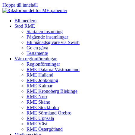
Hoppa till innehåll
Bli medlem
Stöd RME
Starta en insamling
Pågående insamlingar
Bli månadsgivare via Swish
Ge en gåva
Testamente
Våra regionföreningar
Regionföreningar
RME Dalarna Västmanland
RME Halland
RME Jönköping
RME Kalmar
RME Kronoberg Blekinge
RME Norr
RME Skåne
RME Stockholm
RME Sörmland Örebro
RME Uppsala
RME Väst
RME Östergötland
Medlemssidor