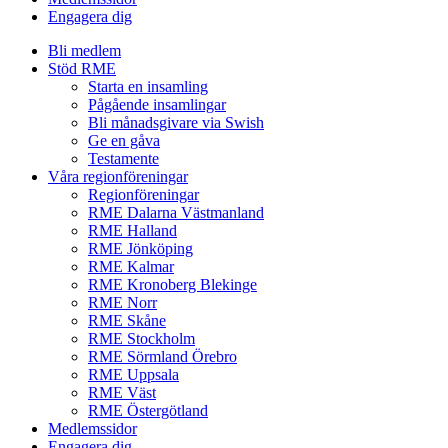
Engagera dig
Bli medlem
Stöd RME
Starta en insamling
Pågående insamlingar
Bli månadsgivare via Swish
Ge en gåva
Testamente
Våra regionföreningar
Regionföreningar
RME Dalarna Västmanland
RME Halland
RME Jönköping
RME Kalmar
RME Kronoberg Blekinge
RME Norr
RME Skåne
RME Stockholm
RME Sörmland Örebro
RME Uppsala
RME Väst
RME Östergötland
Medlemssidor
Engagera dig