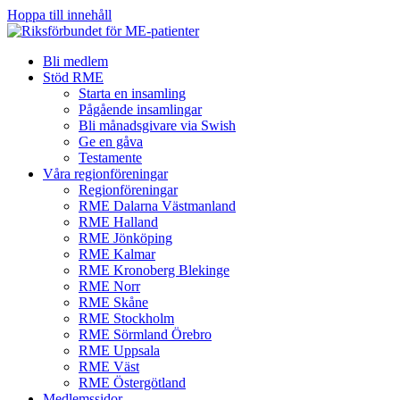
Hoppa till innehåll
Bli medlem
Stöd RME
Starta en insamling
Pågående insamlingar
Bli månadsgivare via Swish
Ge en gåva
Testamente
Våra regionföreningar
Regionföreningar
RME Dalarna Västmanland
RME Halland
RME Jönköping
RME Kalmar
RME Kronoberg Blekinge
RME Norr
RME Skåne
RME Stockholm
RME Sörmland Örebro
RME Uppsala
RME Väst
RME Östergötland
Medlemssidor