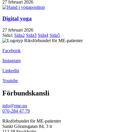
27 februari 2026
Digital yoga
27 februari 2026
Sida
1
Sida
2
Sida
3
Sida
4
Sida
5
Facebook
Instagram
Linkedin
Youtube
Förbundskansli
info@rme.nu
070-284 47 79
Riksförbundet för ME-patienter
Sankt Göransgatan 84, 3 tr
112 38 Stockholm