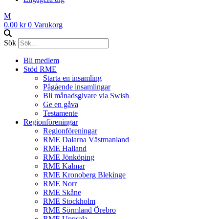
M
0.00
kr
0
Varukorg
Sök
Bli medlem
Stöd RME
Starta en insamling
Pågående insamlingar
Bli månadsgivare via Swish
Ge en gåva
Testamente
Regionföreningar
Regionföreningar
RME Dalarna Västmanland
RME Halland
RME Jönköping
RME Kalmar
RME Kronoberg Blekinge
RME Norr
RME Skåne
RME Stockholm
RME Sörmland Örebro
RME Uppsala