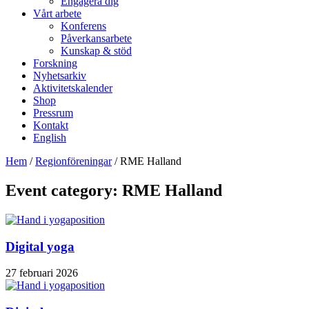
Engagera dig
Vårt arbete
Konferens
Påverkansarbete
Kunskap & stöd
Forskning
Nyhetsarkiv
Aktivitetskalender
Shop
Pressrum
Kontakt
English
Hem
/
Regionföreningar
/
RME Halland
Event category: RME Halland
Digital yoga
27 februari 2026