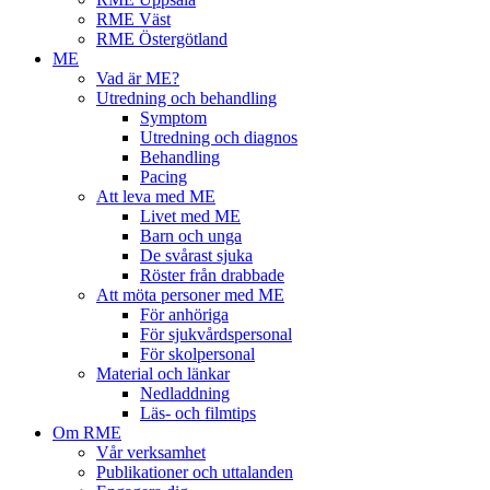
RME Väst
RME Östergötland
ME
Vad är ME?
Utredning och behandling
Symptom
Utredning och diagnos
Behandling
Pacing
Att leva med ME
Livet med ME
Barn och unga
De svårast sjuka
Röster från drabbade
Att möta personer med ME
För anhöriga
För sjukvårdspersonal
För skolpersonal
Material och länkar
Nedladdning
Läs- och filmtips
Om RME
Vår verksamhet
Publikationer och uttalanden