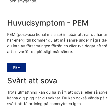
och smygande.
Huvud­symptom - PEM
PEM (post-exertional malaise) innebär att när du har a
har energi till kommer du att må sämre under några dag
du inte av försämringen förrän en eller två dagar efter
att se varför du plötsligt mår sämre.
PEM
Svårt att sova
Trots utmattning kan du ha svårt att sova, eller så sov
känna dig pigg när du vaknar. Du kan också vända på
svårt att få ordning på sömnrytmen igen.