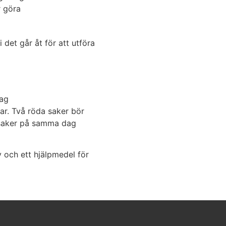
r göra
det går åt för att utföra
dag
gar. Två röda saker bör
 saker på samma dag
lv och ett hjälpmedel för