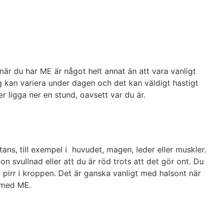
är du har ME är något helt annat än att vara vanligt
g kan variera under dagen och det kan väldigt hastigt
ler ligga ner en stund, oavsett var du är.
n
ans, till exempel i huvudet, magen, leder eller muskler.
on svullnad eller att du är röd trots att det gör ont. Du
 pirr i kroppen. Det är ganska vanligt med halsont när
g med ME.