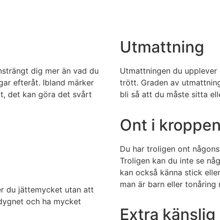
Utmattning
nsträngt dig mer än vad du
Utmattningen du upplever n
ar efteråt. Ibland märker
trött. Graden av utmattnin
åt, det kan göra det svårt
bli så att du måste sitta el
Ont i kroppe
Du har troligen ont någonst
Troligen kan du inte se någ
kan också känna stick eller
man är barn eller tonårin
er du jättemycket utan att
 dygnet och ha mycket
Extra känslig