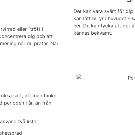
Det kan vara svårt för dig a
kan lätt bli yr i huvudet – s
ner. Du kan tycka att det är
irrad eller ”trött i
kännas bekvämt.
 koncentrera dig och att
 mening när du pratar. När
olika sätt, att man tänker
 perioden i år, än från
använd två listor;
ighetsgrad