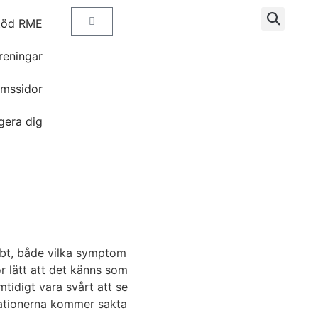
töd RME
reningar
mssidor
gera dig
bt, både vilka symptom
 lätt att det känns som
tidigt vara svårt att se
riationerna kommer sakta