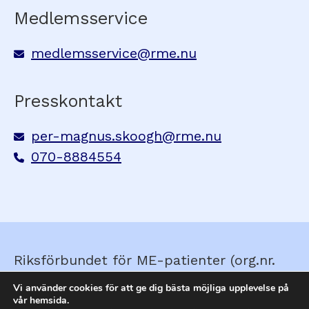
Medlemsservice
medlemsservice@rme.nu
Presskontakt
per-magnus.skoogh@rme.nu
070-8884554
Riksförbundet för ME-patienter (org.nr.
857210-0579) © Skapad av
Ella&Sigrid
Vi använder cookies för att ge dig bästa möjliga upplevelse på
vår hemsida.