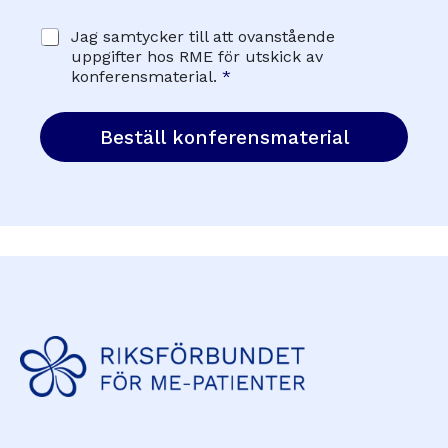
G
Jag samtycker till att ovanstående
D
uppgifter hos RME för utskick av
P
konferensmaterial.
*
R
-
a
Beställ konferensmaterial
v
t
a
l
*