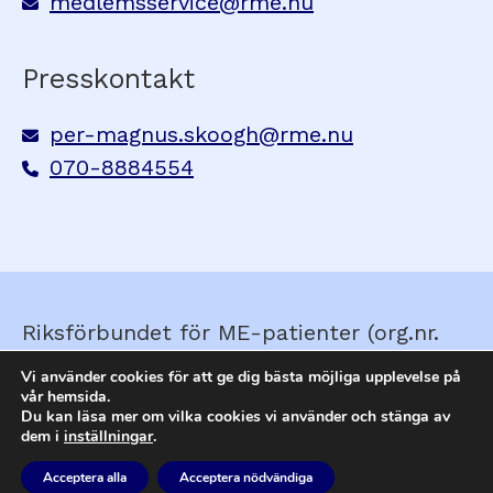
medlemsservice@rme.nu
Presskontakt
per-magnus.skoogh@rme.nu
070-8884554
Riksförbundet för ME-patienter (org.nr.
857210-0579) © Skapad av
Ella&Sigrid
Vi använder cookies för att ge dig bästa möjliga upplevelse på
vår hemsida.
Du kan läsa mer om vilka cookies vi använder och stänga av
dem i
inställningar
.
Webbplatskarta
Tillgänglighet
Din
integritet
RSS
Cookies
Acceptera alla
Acceptera nödvändiga