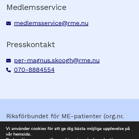
Medlemsservice
medlemsservice@rme.nu
Presskontakt
per-magnus.skoogh@rme.nu
070-8884554
Riksförbundet för ME-patienter (org.nr.
857210-0579) © Skapad av
Ella&Sigrid
Vi använder cookies för att ge dig bästa möjliga upplevelse på
vår hemsida.