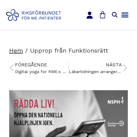
Hem
/
Upprop från Funktionsrätt
FÖREGÅENDE
NÄSTA
Digital yoga för RME:s medlemmar, våren 2023
Läkartidningen arrangerar webbseminarium om bland annat ME/CFS