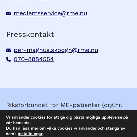
medlemsservice@rme.nu
Presskontakt
per-magnus.skoogh@rme.nu
070-8884554
Riksförbundet för ME-patienter (org.nr.
857210-0579) © Skapad av
Ella&Sigrid
Vi använder cookies för att ge dig bästa möjliga upplevelse på
vår hemsida.
Du kan läsa mer om vilka cookies vi använder och stänga av
dem i
inställningar
.
Webbplatskarta
Tillgänglighet
Din