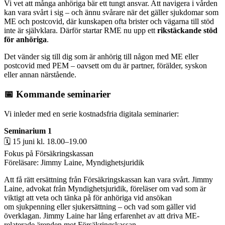
Vi vet att många anhöriga bär ett tungt ansvar. Att navigera i vården
kan vara svårt i sig – och ännu svårare när det gäller sjukdomar som
ME och postcovid, där kunskapen ofta brister och vägarna till stöd
inte är självklara. Därför startar RME nu upp ett
rikstäckande stöd
för anhöriga
.
Det vänder sig till dig som är anhörig till någon med ME eller
postcovid med PEM – oavsett om du är partner, förälder, syskon
eller annan närstående.
📅 Kommande seminarier
Vi inleder med en serie kostnadsfria digitala seminarier:
Seminarium 1
🗓 15 juni kl. 18.00–19.00
Fokus på Försäkringskassan
Föreläsare: Jimmy Laine, Myndighetsjuridik
Att få rätt ersättning från Försäkringskassan kan vara svårt. Jimmy
Laine, advokat från Myndighetsjuridik, föreläser om vad som är
viktigt att veta och tänka på för anhöriga vid ansökan
om sjukpenning eller sjukersättning – och vad som gäller vid
överklagan. Jimmy Laine har lång erfarenhet av att driva ME-
relaterade ärenden mot Försäkringskassan.