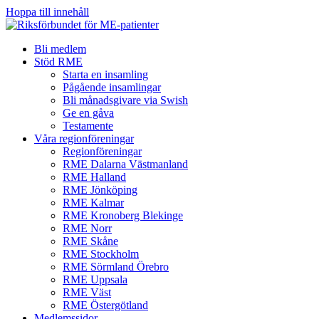
Hoppa till innehåll
Bli medlem
Stöd RME
Starta en insamling
Pågående insamlingar
Bli månadsgivare via Swish
Ge en gåva
Testamente
Våra regionföreningar
Regionföreningar
RME Dalarna Västmanland
RME Halland
RME Jönköping
RME Kalmar
RME Kronoberg Blekinge
RME Norr
RME Skåne
RME Stockholm
RME Sörmland Örebro
RME Uppsala
RME Väst
RME Östergötland
Medlemssidor