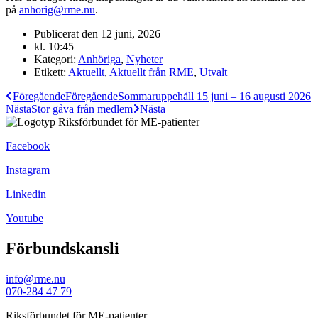
på
anhorig@rme.nu
.
Publicerat den
12 juni, 2026
kl.
10:45
Kategori:
Anhöriga
,
Nyheter
Etikett:
Aktuellt
,
Aktuellt från RME
,
Utvalt
Föregående
Föregående
Sommaruppehåll 15 juni – 16 augusti 2026
Nästa
Stor gåva från medlem
Nästa
Facebook
Instagram
Linkedin
Youtube
Förbundskansli
info@rme.nu
070-284 47 79
Riksförbundet för ME-patienter