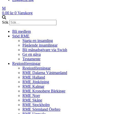
M
0.00
kr
0
Varukorg
Sök
Bli medlem
Stöd RME
Starta en insamling
Pågående insamlingar
Bli månadsgivare via Swish
Ge en gåva
Testamente
Regionföreningar
Regionföreningar
RME Dalarna Västmanland
RME Halland
RME Jönköping
RME Kalmar
RME Kronoberg Blekinge
RME Norr
RME Skåne
RME Stockholm
RME Sörmland Örebro
RME Uppsala