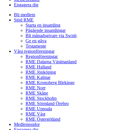
Engagera dig
Bli medlem
Stöd RME
Starta en insamling
Pågående insamlingar
Bli månadsgivare via Swish
Ge en gåva
Testamente
Våra regionföreningar
Regionföreningar
RME Dalarna Västmanland
RME Halland
RME Jönköping
RME Kalmar
RME Kronoberg Blekinge
RME Norr
RME Skåne
RME Stockholm
RME Sörmland Örebro
RME Uppsala
RME Väst
RME Östergötland
Medlemssidor
Engagera dig