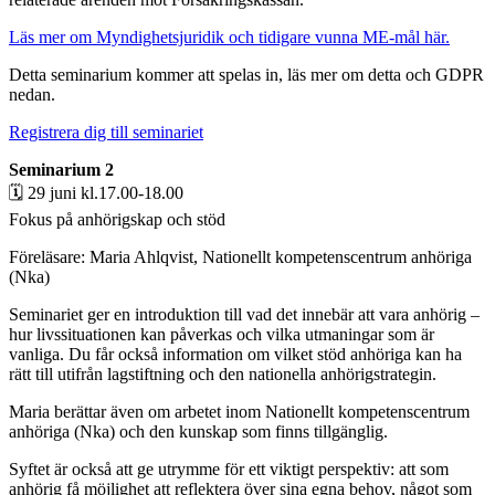
Läs mer om Myndighetsjuridik och tidigare vunna ME-mål här.
Detta seminarium kommer att spelas in, läs mer om detta och GDPR
nedan.
Registrera dig till seminariet
Seminarium 2
🗓 29 juni kl.17.00-18.00
Fokus på anhörigskap och stöd
Föreläsare: Maria Ahlqvist, Nationellt kompetenscentrum anhöriga
(Nka)
Seminariet ger en introduktion till vad det innebär att vara anhörig –
hur livssituationen kan påverkas och vilka utmaningar som är
vanliga. Du får också information om vilket stöd anhöriga kan ha
rätt till utifrån lagstiftning och den nationella anhörigstrategin.
Maria berättar även om arbetet inom Nationellt kompetenscentrum
anhöriga (Nka) och den kunskap som finns tillgänglig.
Syftet är också att ge utrymme för ett viktigt perspektiv: att som
anhörig få möjlighet att reflektera över sina egna behov, något som