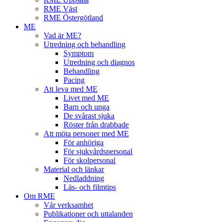
RME Väst
RME Östergötland
ME
Vad är ME?
Utredning och behandling
Symptom
Utredning och diagnos
Behandling
Pacing
Att leva med ME
Livet med ME
Barn och unga
De svårast sjuka
Röster från drabbade
Att möta personer med ME
För anhöriga
För sjukvårdspersonal
För skolpersonal
Material och länkar
Nedladdning
Läs- och filmtips
Om RME
Vår verksamhet
Publikationer och uttalanden