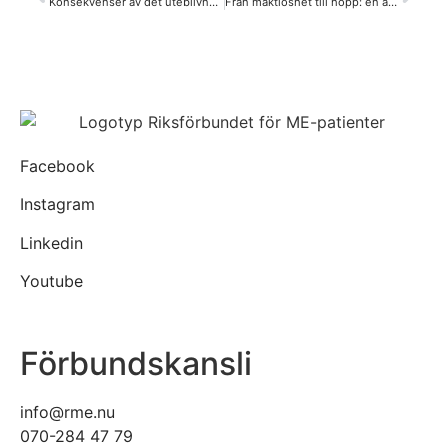
Konsekvenser av det uteblivna statsbidraget
Från maktlöshet till hopp: en anhörigs berättelse om ME
Facebook
Instagram
Linkedin
Youtube
Förbundskansli
info@rme.nu
070-284 47 79