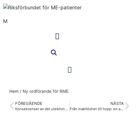
M
Hem
/
Ny ordförande för RME
FÖREGÅENDE
NÄSTA
Konsekvenser av det uteblivna statsbidraget
Från maktlöshet till hopp: en anhörigs berättelse om ME