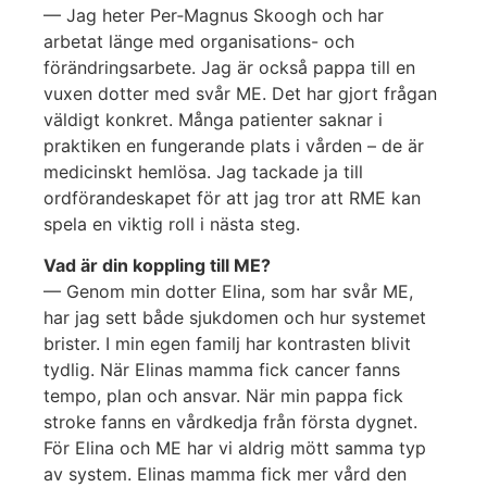
— Jag heter Per‑Magnus Skoogh och har
arbetat länge med organisations- och
förändringsarbete. Jag är också pappa till en
vuxen dotter med svår ME. Det har gjort frågan
väldigt konkret. Många patienter saknar i
praktiken en fungerande plats i vården – de är
medicinskt hemlösa. Jag tackade ja till
ordförandeskapet för att jag tror att RME kan
spela en viktig roll i nästa steg.
Vad är din koppling till ME?
— Genom min dotter Elina, som har svår ME,
har jag sett både sjukdomen och hur systemet
brister. I min egen familj har kontrasten blivit
tydlig. När Elinas mamma fick cancer fanns
tempo, plan och ansvar. När min pappa fick
stroke fanns en vårdkedja från första dygnet.
För Elina och ME har vi aldrig mött samma typ
av system. Elinas mamma fick mer vård den