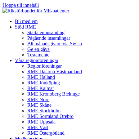
Hoppa till innehåll
Bli medlem
Stöd RME
Starta en insamling
Pågående insamlingar
Bli månadsgivare via Swish
Ge en gåva
Testamente
Våra regionföreningar
Regionföreningar
RME Dalarna Västmanland
RME Halland
RME Jönköping
RME Kalmar
RME Kronoberg Blekinge
RME Norr
RME Skåne
RME Stockholm
RME Sörmland Örebro
RME Uppsala
RME Väst
RME Östergötland
Medlemssidor