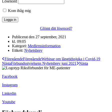
Lösenord
Kom ihåg mig
Glömt ditt lösenord?
Publicerat den
27 september, 2021
kl.
09:05
Kategori:
Medlemsinformation
Etikett:
Nyhetsbrev
Föregående
Föregående
Webinar om långtidssjuka i Covid-19
Nästa
Förbundsstyrelsens Nyhetsbrev juni 2021
Nästa
Facebook
Instagram
Linkedin
Youtube