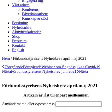
Engagera dig
Vårt arbete
Konferens
Påverkansarbete
Kunskap & stöd
Forskning
Nyhetsarkiv
Aktivitetskalender
Shop
Pressrum
Kontakt
English
Hem
/
Förbundsstyrelsens Nyhetsbrev april-maj 2021
Föregående
Föregående
Webinar om långtidssjuka i Covid-19
Nästa
Förbundsstyrelsens Nyhetsbrev juni 2021
Nästa
Förbundsstyrelsens Nyhetsbrev april-maj 2021
Artikeln är låst till enbart medlemmar.
Användarnamn eller e-postadress