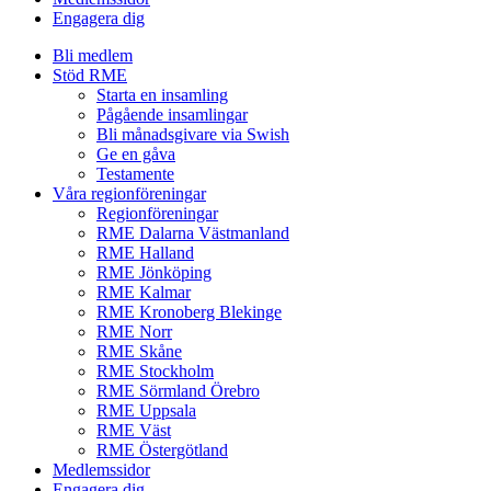
Engagera dig
Bli medlem
Stöd RME
Starta en insamling
Pågående insamlingar
Bli månadsgivare via Swish
Ge en gåva
Testamente
Våra regionföreningar
Regionföreningar
RME Dalarna Västmanland
RME Halland
RME Jönköping
RME Kalmar
RME Kronoberg Blekinge
RME Norr
RME Skåne
RME Stockholm
RME Sörmland Örebro
RME Uppsala
RME Väst
RME Östergötland
Medlemssidor
Engagera dig