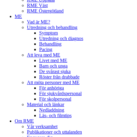
RME Väst
RME Östergötland
ME
Vad är ME?
Utredning och behandling
Symptom
Utredning och diagnos
Behandling
Pacing
Att leva med ME
Livet med ME
Barn och unga
De svårast sjuka
Röster från drabbade
Att möta personer med ME
För anhöriga
För sjukvårdspersonal
För skolpersonal
Material och länkar
Nedladdning
Läs- och filmtips
Om RME
Vår verksamhet
Publikationer och uttalanden