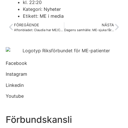
kl.
22:20
Kategori:
Nyheter
Etikett:
ME i media
FÖREGÅENDE
NÄSTA
Aftonbladet: Claudia har ME/CFS – nu dras hennes sjukpenning in
Dagens samhälle: ME-sjuka får vänta länge på sin diagnos
Facebook
Instagram
Linkedin
Youtube
Förbundskansli