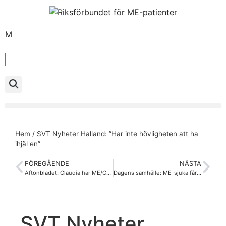
M
Hem
/
SVT Nyheter Halland: ”Har inte hövligheten att ha
ihjäl en”
FÖREGÅENDE
NÄSTA
Aftonbladet: Claudia har ME/CFS – nu dras hennes sjukpenning in
Dagens samhälle: ME-sjuka får vänta länge på sin diagnos
SVT Nyheter