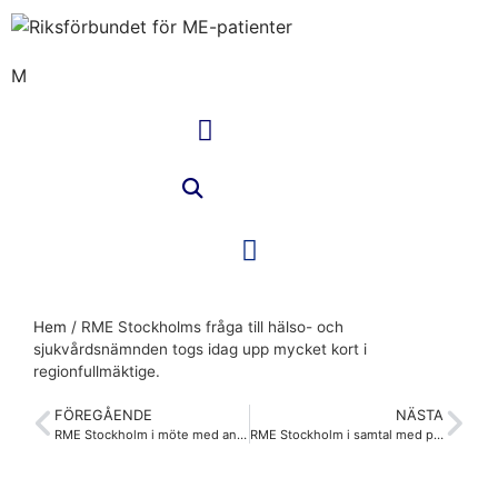
M
Hem
/
RME Stockholms fråga till hälso- och
sjukvårdsnämnden togs idag upp mycket kort i
regionfullmäktige.
FÖREGÅENDE
NÄSTA
RME Stockholm i möte med ansvariga för sjukhusenheten inom HSF och därmed den postinfektiösa mottagningen.
RME Stockholm i samtal med patientnämnden