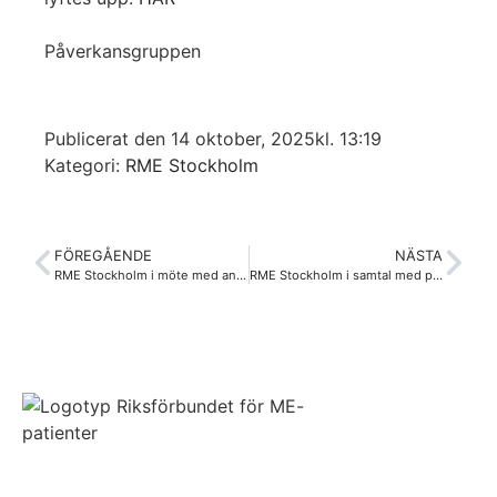
Påverkansgruppen
Publicerat den
14 oktober, 2025
kl.
13:19
Kategori:
RME Stockholm
FÖREGÅENDE
NÄSTA
RME Stockholm i möte med ansvariga för sjukhusenheten inom HSF och därmed den postinfektiösa mottagningen.
RME Stockholm i samtal med patientnämnden