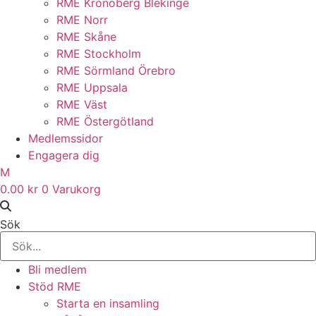
RME Kronoberg Blekinge
RME Norr
RME Skåne
RME Stockholm
RME Sörmland Örebro
RME Uppsala
RME Väst
RME Östergötland
Medlemssidor
Engagera dig
M
0.00
kr
0
Varukorg
Sök
Bli medlem
Stöd RME
Starta en insamling