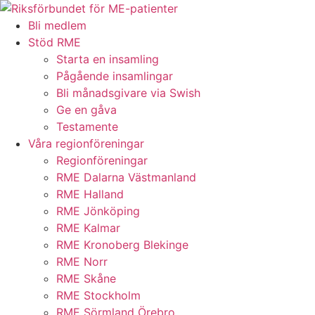
Hoppa
till
Bli medlem
innehåll
Stöd RME
Starta en insamling
Pågående insamlingar
Bli månadsgivare via Swish
Ge en gåva
Testamente
Våra regionföreningar
Regionföreningar
RME Dalarna Västmanland
RME Halland
RME Jönköping
RME Kalmar
RME Kronoberg Blekinge
RME Norr
RME Skåne
RME Stockholm
RME Sörmland Örebro