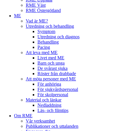
RME Väst
RME Östergötland
ME
Vad är ME?
Utredning och behandling
Symptom
Utredning och diagnos
Behandling
Pacing
Att leva med ME
Livet med ME
Barn och unga
De svårast sjuka
Röster från drabbade
Att möta personer med ME
För anhöriga
För sjukvårdspersonal
För skolpersonal
Material och länkar
Nedladdning
Läs- och filmtips
Om RME
Vår verksamhet
Publikationer och uttalanden