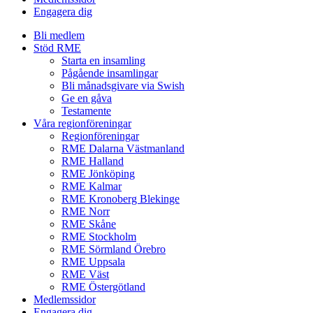
Engagera dig
Bli medlem
Stöd RME
Starta en insamling
Pågående insamlingar
Bli månadsgivare via Swish
Ge en gåva
Testamente
Våra regionföreningar
Regionföreningar
RME Dalarna Västmanland
RME Halland
RME Jönköping
RME Kalmar
RME Kronoberg Blekinge
RME Norr
RME Skåne
RME Stockholm
RME Sörmland Örebro
RME Uppsala
RME Väst
RME Östergötland
Medlemssidor
Engagera dig