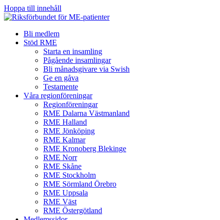
Hoppa till innehåll
Bli medlem
Stöd RME
Starta en insamling
Pågående insamlingar
Bli månadsgivare via Swish
Ge en gåva
Testamente
Våra regionföreningar
Regionföreningar
RME Dalarna Västmanland
RME Halland
RME Jönköping
RME Kalmar
RME Kronoberg Blekinge
RME Norr
RME Skåne
RME Stockholm
RME Sörmland Örebro
RME Uppsala
RME Väst
RME Östergötland
Medlemssidor