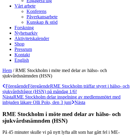
Engagera dig
Vårt arbete
Konferens
Påverkansarbete
Kunskap & stöd
Forskning
Nyhetsarkiv
Aktivitetskalender
Shop
Pressrum
Kontakt
English
Hem
/
RME Stockholm i möte med delar av hälso- och
sjukvårdsnämnden (HSN)
Föregående
Föregående
RME Stockholm träffar styret i hälso- och
sjukvårdsfrågor (HSN) på måndag 1/6!
Nästa
RME Stockholm delar inspelning av medlemsmötet med
inbjuden läkare Olli Polo, den 3 juni
Nästa
RME Stockholm i möte med delar av hälso- och
sjukvårdsnämnden (HSN)
På 45 minuter skulle vi på nytt lyfta allt som har gått fel i ME-