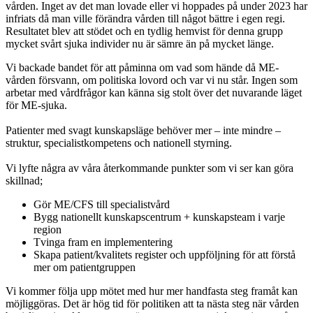
vården. Inget av det man lovade eller vi hoppades på under 2023 har
infriats då man ville förändra vården till något bättre i egen regi.
Resultatet blev att stödet och en tydlig hemvist för denna grupp
mycket svårt sjuka individer nu är sämre än på mycket länge.
Vi backade bandet för att påminna om vad som hände då ME-
vården försvann, om politiska lovord och var vi nu står. Ingen som
arbetar med vårdfrågor kan känna sig stolt över det nuvarande läget
för ME-sjuka.
Patienter med svagt kunskapsläge behöver mer – inte mindre –
struktur, specialistkompetens och nationell styrning.
Vi lyfte några av våra återkommande punkter som vi ser kan göra
skillnad;
Gör ME/CFS till specialistvård
Bygg nationellt kunskapscentrum + kunskapsteam i varje
region
Tvinga fram en implementering
Skapa patient/kvalitets register och uppföljning för att förstå
mer om patientgruppen
Vi kommer följa upp mötet med hur mer handfasta steg framåt kan
möjliggöras. Det är hög tid för politiken att ta nästa steg när vården