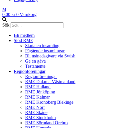
M
0.00
kr
0
Varukorg
Sök
Bli medlem
Stöd RME
Starta en insamling
Pågående insamlingar
Bli månadsgivare via Swish
Ge en gåva
Testamente
Regionföreningar
Regionföreningar
RME Dalarna Västmanland
RME Halland
RME Jönköping
RME Kalmar
RME Kronoberg Blekinge
RME Norr
RME Skåne
RME Stockholm
RME Sörmland Örebro
RME Uppsala