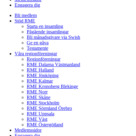
Engagera dig
Bli medlem
Stöd RME
Starta en insamling
Pågående insamlingar
Bli månadsgivare via Swish
Ge en gåva
Testamente
Våra regionföreningar
Regionföreningar
RME Dalarna Västmanland
RME Halland
RME Jönköping
RME Kalmar
RME Kronoberg Blekinge
RME Norr
RME Skåne
RME Stockholm
RME Sörmland Örebro
RME Uppsala
RME Väst
RME Östergötland
Medlemssidor
Engagera dig