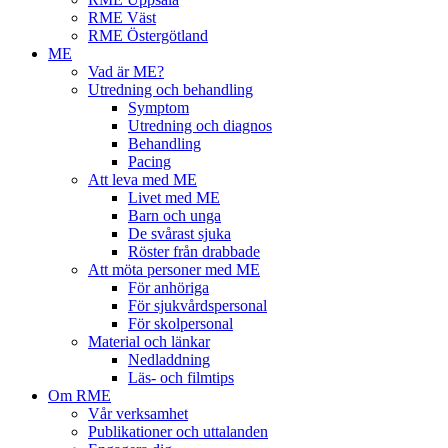
RME Väst
RME Östergötland
ME
Vad är ME?
Utredning och behandling
Symptom
Utredning och diagnos
Behandling
Pacing
Att leva med ME
Livet med ME
Barn och unga
De svårast sjuka
Röster från drabbade
Att möta personer med ME
För anhöriga
För sjukvårdspersonal
För skolpersonal
Material och länkar
Nedladdning
Läs- och filmtips
Om RME
Vår verksamhet
Publikationer och uttalanden