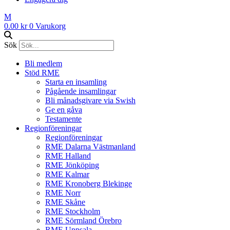
M
0.00
kr
0
Varukorg
Sök
Bli medlem
Stöd RME
Starta en insamling
Pågående insamlingar
Bli månadsgivare via Swish
Ge en gåva
Testamente
Regionföreningar
Regionföreningar
RME Dalarna Västmanland
RME Halland
RME Jönköping
RME Kalmar
RME Kronoberg Blekinge
RME Norr
RME Skåne
RME Stockholm
RME Sörmland Örebro
RME Uppsala