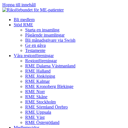
Hoppa till innehåll
Bli medlem
Stöd RME
Starta en insamling
Pågående insamlingar
Bli månadsgivare via Swish
Ge en gåva
Testamente
Våra regionföreningar
Regionföreningar
RME Dalarna Västmanland
RME Halland
RME Jönköping
RME Kalmar
RME Kronoberg Blekinge
RME Norr
RME Skåne
RME Stockholm
RME Sörmland Örebro
RME Uppsala
RME Väst
RME Östergötland
Medlemssidor