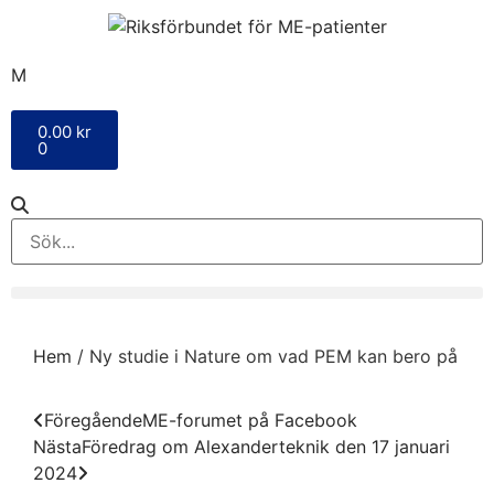
M
0.00
kr
0
Hem
/
Ny studie i Nature om vad PEM kan bero på
Föregående
ME-forumet på Facebook
Nästa
Föredrag om Alexanderteknik den 17 januari
2024