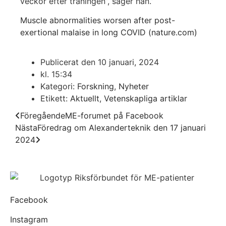
veckor efter träningen”, säger han.”
Muscle abnormalities worsen after post-
exertional malaise in long COVID (nature.com)
Publicerat den
10 januari, 2024
kl.
15:34
Kategori:
Forskning
,
Nyheter
Etikett:
Aktuellt
,
Vetenskapliga artiklar
Föregående
ME-forumet på Facebook
Nästa
Föredrag om Alexanderteknik den 17 januari
2024
Facebook
Instagram