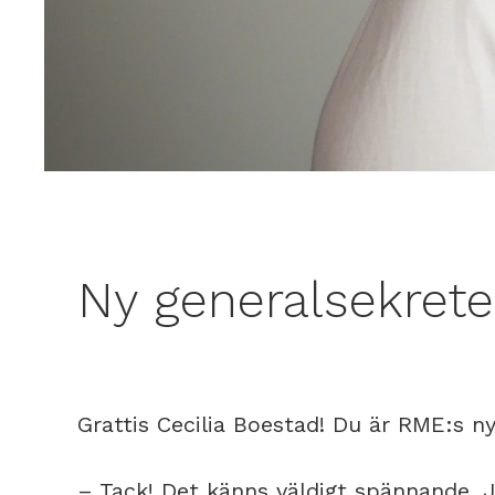
Ny generalsekret
Grattis Cecilia Boestad! Du är RME:s n
– Tack! Det känns väldigt spännande. Ju