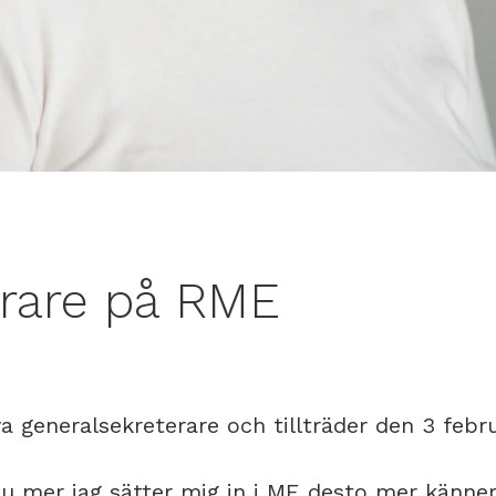
erare på RME
ya generalsekreterare och tillträder den 3 febr
 mer jag sätter mig in i ME desto mer känner j