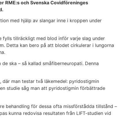
nder RME:s och Svenska Covidföreninges
d.
tion med hjälp av slangar inne i kroppen under
e fylls tillräckligt med blod inför varje slag under
am. Detta kan bero på att blodet cirkulerar i lungorna
na.
om de ska – så kallad småfiberneuropati. Denna
l, där man testar två läkemedel: pyridostigmin
ten studie såg man att pyridostigmin förbättrade
re behandling för dessa ofta missförstådda tillstånd –
as kunna redovisa resultaten från LIFT-studien vid