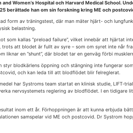
ham and Women’s Hospital och Harvard Medical School. U
25 berättade han om sin forskning kring ME och postcovi
ad form av träningstest, där man mäter hjärt- och lungfunk
ysisk belastning.
ot som kallas ”preload failure”, vilket innebär att hjärtat int
 trots att blodet är fullt av syre – som om syret inte når fr
m liknar en ”shunt”, där blodet tar en genväg förbi muskler
 som styr blodkärlens öppning och stängning inte fungerar s
id, och kan leda till att blodflödet blir felreglerat.
del har Systroms team startat en klinisk studie, LIFT-tria
rka nervsystemets reglering av blodflödet. I en tidigare li
esultat inom ett år. Förhoppningen är att kunna erbjuda bätt
ulationen samspelar vid ME och postcovid. Dr Systrom hopp