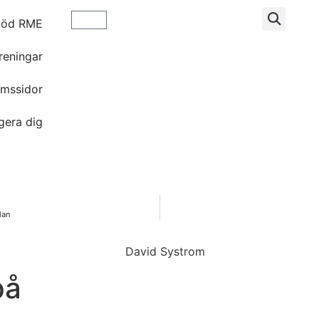
töd RME
reningar
mssidor
gera dig
lan
på