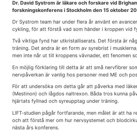
Dr. David Systrom är läkare och forskare vid Brig
forskningskonferens i Stockholm den 15 oktober 20
Dr Systrom team har under flera år använt en avancer
cykling, för att förstå vad som händer i kroppen vid f
Två viktiga fynd har utkristalliserats. Det första är någ
träning. Det andra är en form av syrebrist i musklerna,
men inte når ut till kroppens vävnader, ett fenomen so
En möjlig förklaring till detta är att små nervfibrer
nervpåverkan är vanlig hos personer med ME och postcov
För att undersöka om detta går att påverka med läkeme
(Mestinon) och lågdos naltrexon. Båda tros kunna påve
hjärtats fyllnad och syreupptag under träning.
LIFT-studien pågår fortfarande, men målet är att ha r
och att förstå mer om hur nervsystemet och blodcirk
nästa års konferens.