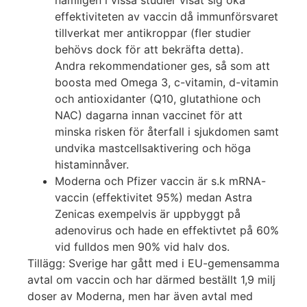
nämligen i vissa studier visat sig öka
effektiviteten av vaccin då immunförsvaret
tillverkat mer antikroppar (fler studier
behövs dock för att bekräfta detta).
Andra rekommendationer ges, så som att
boosta med Omega 3, c-vitamin, d-vitamin
och antioxidanter (Q10, glutathione och
NAC) dagarna innan vaccinet för att
minska risken för återfall i sjukdomen samt
undvika mastcellsaktivering och höga
histaminnåver.
Moderna och Pfizer vaccin är s.k mRNA-
vaccin (effektivitet 95%) medan Astra
Zenicas exempelvis är uppbyggt på
adenovirus och hade en effektivtet på 60%
vid fulldos men 90% vid halv dos.
Tillägg: Sverige har gått med i EU-gemensamma
avtal om vaccin och har därmed beställt 1,9 milj
doser av Moderna, men har även avtal med