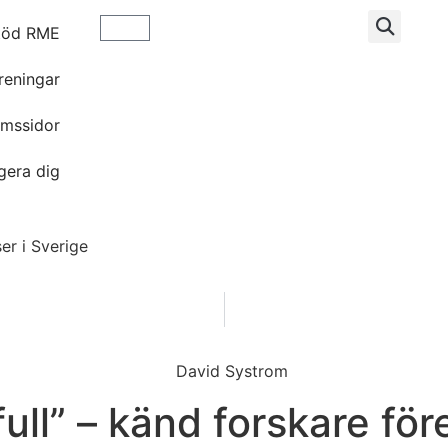
töd RME
reningar
mssidor
gera dig
er i Sverige
ull” – känd forskare för