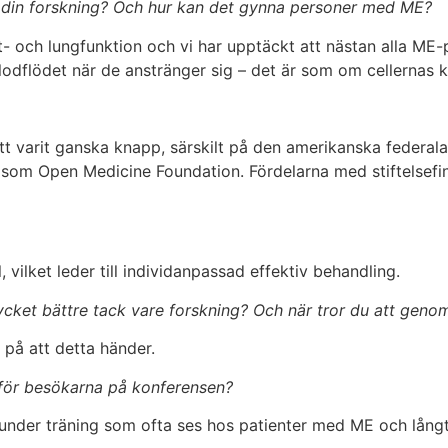
 din forskning? Och hur kan det gynna personer med ME?
t- och lungfunktion och vi har upptäckt att nästan alla ME
blodflödet när de anstränger sig – det är som om cellernas 
sett varit ganska knapp, särskilt på den amerikanska federa
ser som Open Medicine Foundation. Fördelarna med stiftelsefin
vilket leder till individanpassad effektiv behandling.
ycket bättre tack vare forskning? Och när tror du att gen
 på att detta händer.
 för besökarna på konferensen?
under träning som ofta ses hos patienter med ME och långti