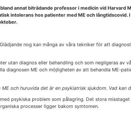
bland annat biträdande professor i medicin vid Harvard M
sk intolerans hos patienter med ME och långtidscovid. I 
oktober.
i. Glädjande nog kan många av våra tekniker för att diagnos
enter utan diagnos eller behandling och som negligeras av 
ställa diagnosen ME och möjligheten av att behandla ME-pa
 ME och huruvida det är en psykiatrisk sjukdom. Vad kan 
 med psykiska problem som pålagring. Det stora misstaget s
tt organiska processer ligger bakom symtomen.