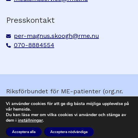
Presskontakt
per-magnus.skoogh@rme.nu
070-8884554
Riksförbundet för ME-patienter (org.nr.
857210-0579) © Skapad av
Ella&Sigrid
Vi använder cookies för att ge dig bästa möjliga upplevelse på
vår hemsida.
Du kan läsa mer om vilka cookies vi använder och stänga av
dem i
inställningar
.
Webbplatskarta
Tillgänglighet
Din
integritet
RSS
Cookies
Acceptera alla
Acceptera nödvändiga