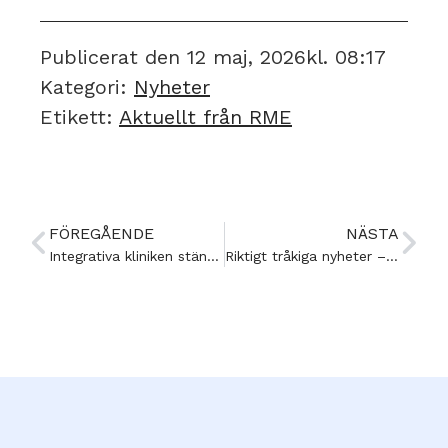
Publicerat den
12 maj, 2026
kl.
08:17
Kategori:
Nyheter
Etikett:
Aktuellt från RME
FÖREGÅENDE
NÄSTA
Integrativa kliniken stänger – ”Ekonomin och orken räcker inte till”
Riktigt tråkiga nyheter – men det finns ett litet hopp