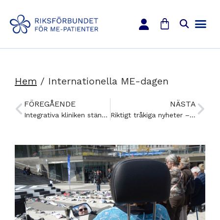
Hem
/
Internationella ME-dagen
FÖREGÅENDE
NÄSTA
Integrativa kliniken stänger – ”Ekonomin och orken räcker inte till”
Riktigt tråkiga nyheter – men det finns ett litet hopp