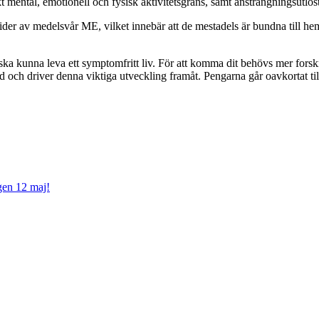
mental, emotionell och fysisk aktivitetsgräns, samt ansträngningsutlö
 lider av medelsvår ME, vilket innebär att de mestadels är bundna til
ska kunna leva ett symptomfritt liv. För att komma dit behövs mer fors
 och driver denna viktiga utveckling framåt. Pengarna går oavkortat t
gen 12 maj!