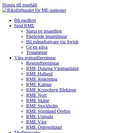
Hoppa till innehåll
Bli medlem
Stöd RME
Starta en insamling
Pågående insamlingar
Bli månadsgivare via Swish
Ge en gåva
Testamente
Våra regionföreningar
Regionföreningar
RME Dalarna Västmanland
RME Halland
RME Jönköping
RME Kalmar
RME Kronoberg Blekinge
RME Norr
RME Skåne
RME Stockholm
RME Sörmland Örebro
RME Uppsala
RME Väst
RME Östergötland
Medlemssidor