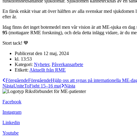
funktionsnedsättande sjukdomar. Sjukdomen kännetecknas av en sänkt 
En färsk enkät visar att över hälften av alla svenskar med sjukdomen
efter år.
Idag finns det inget botemedel men vår vision är att ME-sjuka en dag 
95
(mottagare RME forskning), och dela detta inlägg vidare, är du med
Stort tack! 💙
Publicerat den
12 maj, 2024
kl.
13:53
Kategori:
Nyheter
,
Påverkansarbete
Etikett:
Aktuellt från RME
Föregående
Föregående
Hjälp oss att synas på internationella ME-da
Nästa
UniteToFight 15–16 maj
Nästa
Facebook
Instagram
Linkedin
Youtube