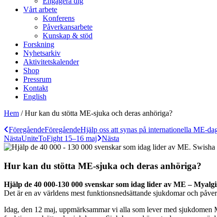
Engagera dig
Vårt arbete
Konferens
Påverkansarbete
Kunskap & stöd
Forskning
Nyhetsarkiv
Aktivitetskalender
Shop
Pressrum
Kontakt
English
Hem
/
Hur kan du stötta ME-sjuka och deras anhöriga?
Föregående
Föregående
Hjälp oss att synas på internationella ME-da
Nästa
UniteToFight 15–16 maj
Nästa
Hur kan du stötta ME-sjuka och deras anhöriga?
Hjälp de 40 000-130 000 svenskar som idag lider av ME – Myalgi
Det är en av världens mest funktionsnedsättande sjukdomar och påverk
Idag, den 12 maj, uppmärksammar vi alla som lever med sjukdomen M