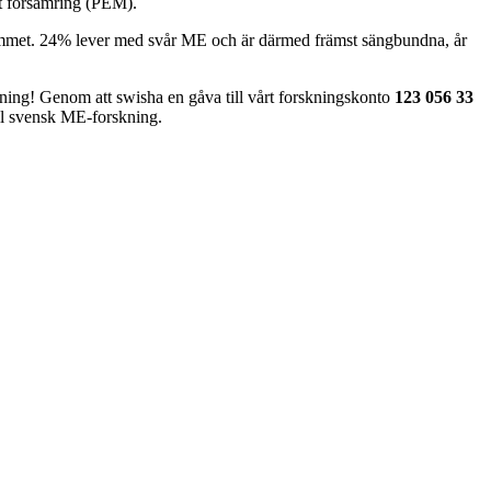
st försämring (PEM).
l hemmet. 24% lever med svår ME och är därmed främst sängbundna, år
kning! Genom att swisha en gåva till vårt forskningskonto
123 056 33
ill svensk ME-forskning.