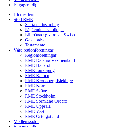
Engagera dig
Bli medlem
Stöd RME
Starta en insamling
Pågående insamlingar
Bli månadsgivare via Swish
Ge en gåva
Testamente
Våra regionföreningar
Regionföreningar
RME Dalarna Västmanland
RME Halland
RME Jönköping
RME Kalmar
RME Kronoberg Blekinge
RME Norr
RME Skåne
RME Stockholm
RME Sörmland Örebro
RME Uppsala
RME Väst
RME Östergötland
Medlemssidor
Engagera dig