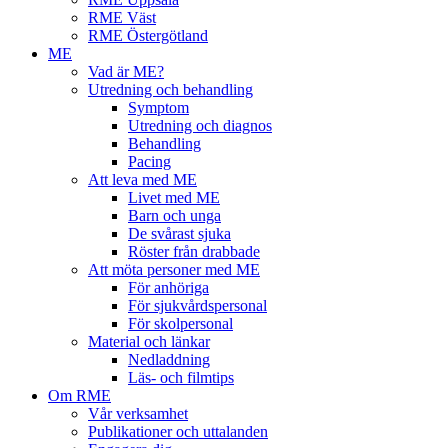
RME Väst
RME Östergötland
ME
Vad är ME?
Utredning och behandling
Symptom
Utredning och diagnos
Behandling
Pacing
Att leva med ME
Livet med ME
Barn och unga
De svårast sjuka
Röster från drabbade
Att möta personer med ME
För anhöriga
För sjukvårdspersonal
För skolpersonal
Material och länkar
Nedladdning
Läs- och filmtips
Om RME
Vår verksamhet
Publikationer och uttalanden