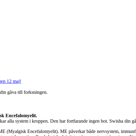
gen 12 maj!
sk Encefalomyelit.
ar alla system i kroppen. Den har fortfarande ingen bot. Swisha din gåv
E (Myalgisk Encefalomyelit). ME påverkar både nervsystem, immunför