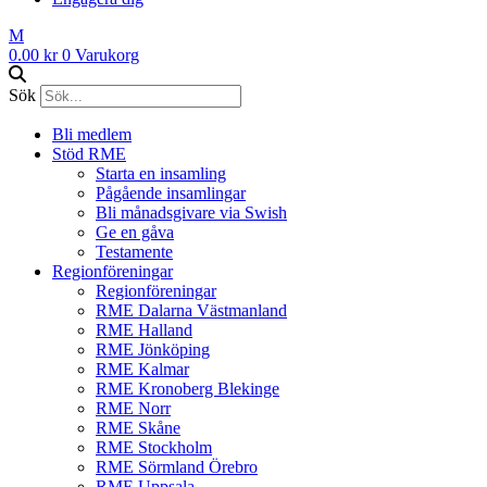
M
0.00
kr
0
Varukorg
Sök
Bli medlem
Stöd RME
Starta en insamling
Pågående insamlingar
Bli månadsgivare via Swish
Ge en gåva
Testamente
Regionföreningar
Regionföreningar
RME Dalarna Västmanland
RME Halland
RME Jönköping
RME Kalmar
RME Kronoberg Blekinge
RME Norr
RME Skåne
RME Stockholm
RME Sörmland Örebro
RME Uppsala