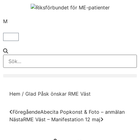
M
Hem
/
Glad Påsk önskar RME Väst
Föregående
Abecita Popkonst & Foto – anmälan
Nästa
RME Väst – Manifestation 12 maj