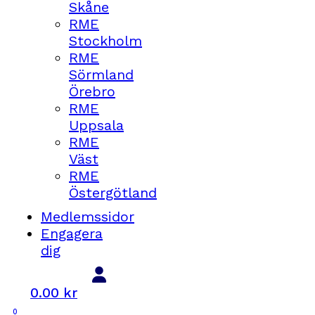
Skåne
medlemsservice@rme.nu
RME
Stockholm
Presskontakt
RME
Sörmland
per-magnus.skoogh@rme.nu
Örebro
070-8884554
RME
Uppsala
RME
Väst
Riksförbundet för ME-patienter (org.nr.
RME
857210-0579) © Skapad av
Ella&Sigrid
Östergötland
Webbplatskarta
Tillgänglighet
Din
Medlemssidor
integritet
RSS
Cookies
Engagera
dig
Vi använder cookies för att ge dig bästa
möjliga upplevelse på vår hemsida.
0.00
kr
Du kan läsa mer om vilka cookies vi
0