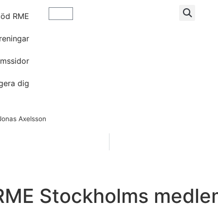
töd RME
reningar
mssidor
gera dig
onas Axelsson
 RME Stockholms medl