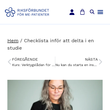
Hem
/
Checklista inför att delta i en
studie
FÖREGÅENDE
NÄSTA
Kurs: Verktygslådan för dig som har en elev med ME – kommande kurstillfälle april 2025
Nu kan du starta en insamling till förmån för RME