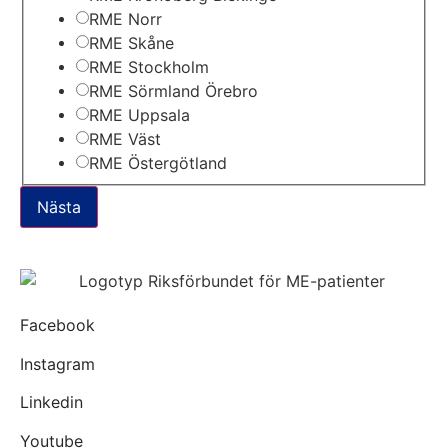
RME Norr
RME Skåne
RME Stockholm
RME Sörmland Örebro
RME Uppsala
RME Väst
RME Östergötland
Nästa
Facebook
Instagram
Linkedin
Youtube