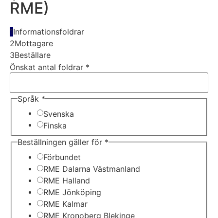
RME)
1
Informationsfoldrar
2
Mottagare
3
Beställare
Önskat antal foldrar
*
Språk
*
Svenska
Finska
Beställningen gäller för
*
Förbundet
RME Dalarna Västmanland
RME Halland
RME Jönköping
RME Kalmar
RME Kronoberg Blekinge