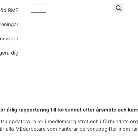
töd RME
reningar
mssidor
gera dig
r årlig rapportering till förbundet efter årsmöte och ko
 uppdatera roller i medlemsregistret och i förbundets org
där alla MEdarbetare som hanterar personuppgifter inom ram