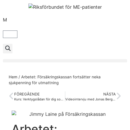
M
Hem
/
Arbetet: Försäkringskassan fortsätter neka
sjukpenning för utmattning
FÖREGÅENDE
NÄSTA
Kurs: Verktygslådan för dig som har en elev med ME i din klass – kommande kurstillfällen
Videointervju med Jonas Bergquist
Arbetet: