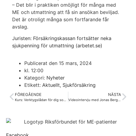
– Det blir i praktiken omöjligt för många med
ME och utmattning att få sin ansökan beviljad.
Det är otroligt många som fortfarande får
avslag.
Juristen: Försäkringskassan fortsätter neka
sjukpenning för utmattning (arbetet.se)
Publicerat den
15 mars, 2024
kl.
12:00
Kategori:
Nyheter
Etikett:
Aktuellt
,
Sjukförsäkring
FÖREGÅENDE
NÄSTA
Kurs: Verktygslådan för dig som har en elev med ME i din klass – kommande kurstillfällen
Videointervju med Jonas Bergquist
Facebook