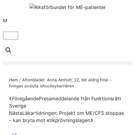
M
Hem
/
Aftonbladet: Anna Amholt, 22, blir aldrig frisk –
tvingas avsluta ishockeykarriären
Föregående
Pressmeddelande från Funktionsrätt
Sverige
Nästa
Läkartidningen: Projekt om ME/CFS stoppas
– kan bryta mot etikprövningslagen