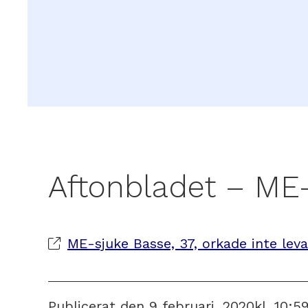
Aftonbladet – ME-s
ME-sjuke Basse, 37, orkade inte leva
Publicerat den
9 februari, 2020
kl.
10:5