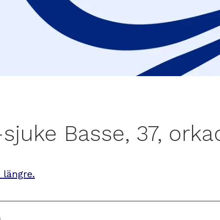
juke Basse, 37, orkad
 längre.
9