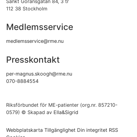
Sankt Göransgatan 84, 3 tr
112 38 Stockholm
Medlemsservice
medlemsservice@rme.nu
Presskontakt
per-magnus.skoogh@rme.nu
070-8884554
Riksförbundet för ME-patienter (org.nr. 857210-
0579) © Skapad av
Ella&Sigrid
Webbplatskarta
Tillgänglighet
Din integritet
RSS